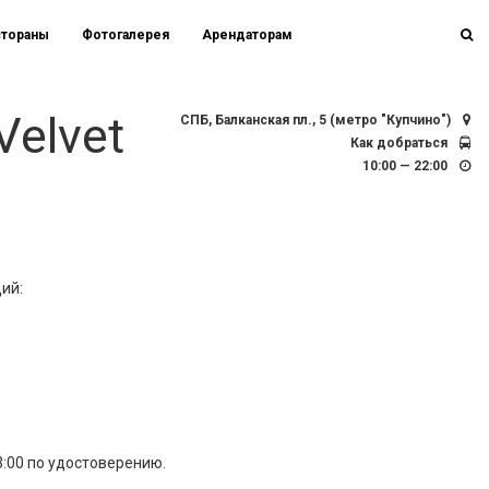
стораны
Фотогалерея
Арендаторам
elvet
СПБ, Балканская пл., 5 (метро "Купчино")
Как добраться
10:00 — 22:00
ий:
3:00 по удостоверению.