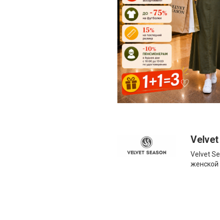
Velvet
Velvet S
женской 