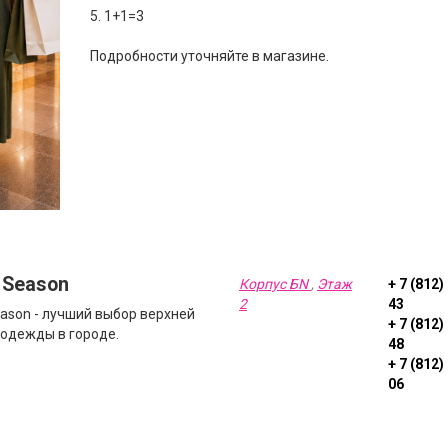
5. 1+1=3
Подробности уточняйте в магазине.
 Season
Корпус БN
,
Этаж
+ 7 (812)
2
43
eason - лучший выбор верхней
+ 7 (812)
одежды в городе.
48
+ 7 (812)
06