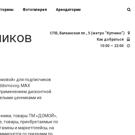
стораны
Фотогалерея
Арендаторам
чиков
СПБ, Балканская пл., 5 (метро "Купчино")
Как добраться
10:00 — 22:00
Домовой» для подписчиков
tddomovoy, MAX
 с применением дисконтной
белыми ценниками из
енники, товары ТМ «ДОМОЙ»,
е, товары, приобретаемые по
газины и маркетплейсы, на
уммируется со скидками по