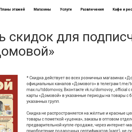
Планы этажей
Магазины
Услуги
Развлечения
Кафе и ре
ь скидок для подпис
Домовой»
* Скидка действует во всех розничных магазинах «
официальных каналов «Домового» в телеграм t.me/
max.ru/tddomovoy, Вконтакте vk.ru/domovoy_official
карты «Домовой» в указанные периоды на товары с 
указанных групп.
Скидка не распространяется на жёлтые и красные ц
товары с пометкой «уценка», заказы в оптовом отдел
предварительной купле-продаже, через интернет-ма
приобретение подарочных сертификатов (карт), не с