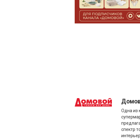
Домо
Одна из 
супермар
предлаг
спектр т
интерье