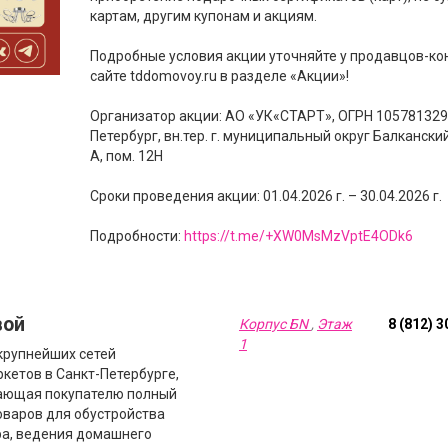
картам, другим купонам и акциям.
Подробные условия акции уточняйте у продавцов-кон
сайте tddomovoy.ru в разделе «Акции»!
Организатор акции: АО «УК«СТАРТ», ОГРН 1057813296
Петербург, вн.тер. г. муниципальный округ Балканский,
А, пом. 12Н
Сроки проведения акции: 01.04.2026 г. – 30.04.2026 г.
Подробности:
https://t.me/+XW0MsMzVptE4ODk6
вой
Корпус БN
,
Этаж
8 (812) 
1
крупнейших сетей
кетов в Санкт-Петербурге,
ающая покупателю полный
оваров для обустройства
ра, ведения домашнего