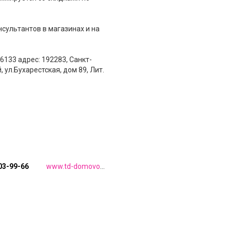
сультантов в магазинах и на
133 адрес: 192283, Санкт-
 ул.Бухарестская, дом 89, Лит.
303-99-66
www.td-domovoy.ru