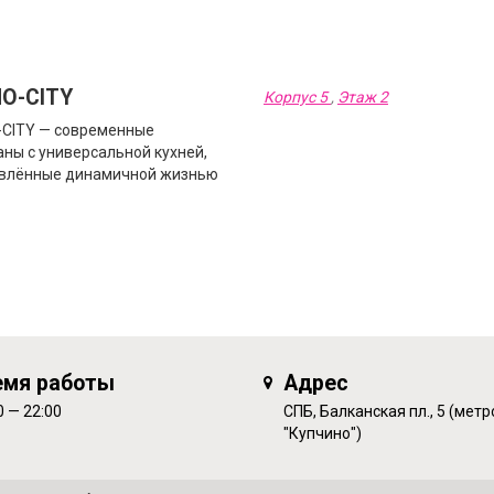
О-CITY
Корпус 5
,
Этаж 2
CITY — современные
аны с универсальной кухней,
влённые динамичной жизнью
.
емя работы
Адрес
0 — 22:00
СПБ, Балканская пл., 5 (метр
"Купчино")