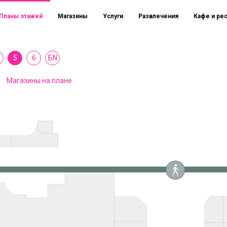
Планы этажей
Магазины
Услуги
Развлечения
Кафе и ре
5
6
БN
Магазины на плане