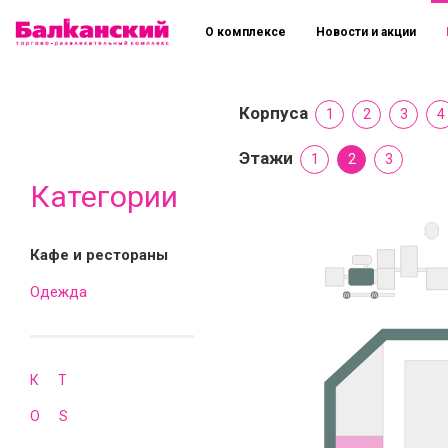
О комплексе
Новости и акции
Корпуса
1
2
3
4
Этажи
1
2
3
Категории
Кафе и рестораны
Одежда
К
Т
O
S