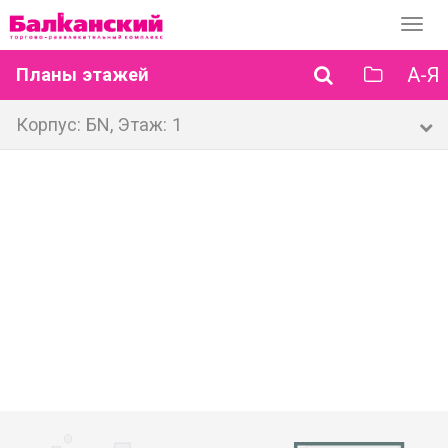
Перек
навиг
А-Я
Планы этажей
Корпус: БN, Этаж: 1