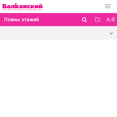
Перек
навиг
А-Я
Планы этажей