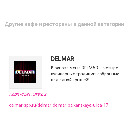
Другие кафе и рестораны в данной категории
DELMAR
В основе меню DELMAR — четыре
кулинарные традиции, собранные
под одной крышей!
Корпус БN
,
Этаж 2
delmar-spb.ru/delmar-delmar-balkanskaya-ulica-17