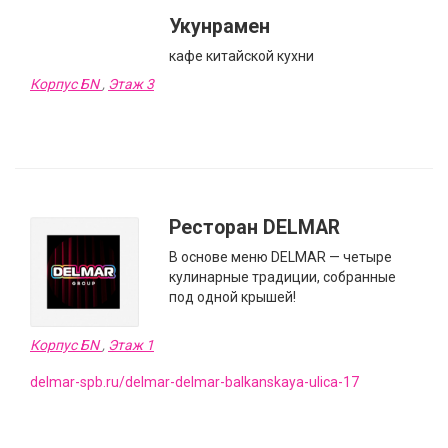
Укунрамен
кафе китайской кухни
Корпус БN
,
Этаж 3
Ресторан DELMAR
В основе меню DELMAR — четыре
кулинарные традиции, собранные
под одной крышей!
Корпус БN
,
Этаж 1
delmar-spb.ru/delmar-delmar-balkanskaya-ulica-17