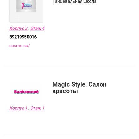
Танцевальная школа
Корпус 3
,
Этаж 4
89219950016
cosmo.su/
Magic Style. Салон
красоты
Корпус 1
,
Этаж 1