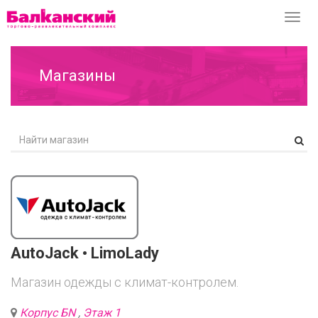
Перек
навиг
Магазины
AutoJack • LimoLady
Магазин одежды с климат-контролем.
Корпус БN
,
Этаж 1