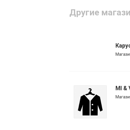
Другие магаз
Кару
Магази
MI & 
Магази