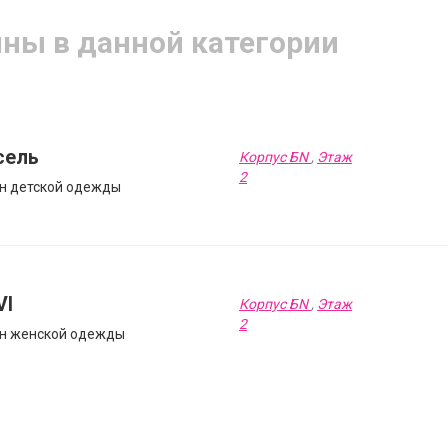
ины в данной категории
сель
Корпус БN
,
Этаж
2
н детской одежды
VI
Корпус БN
,
Этаж
2
н женской одежды