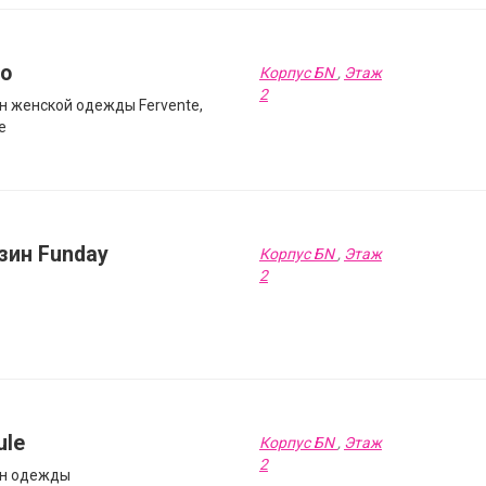
mo
Корпус БN
,
Этаж
2
н женской одежды Fervente,
e
зин Funday
Корпус БN
,
Этаж
2
ule
Корпус БN
,
Этаж
2
н одежды