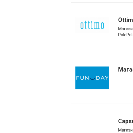
Otti
Магази
PolePol
Мага
Caps
Магази