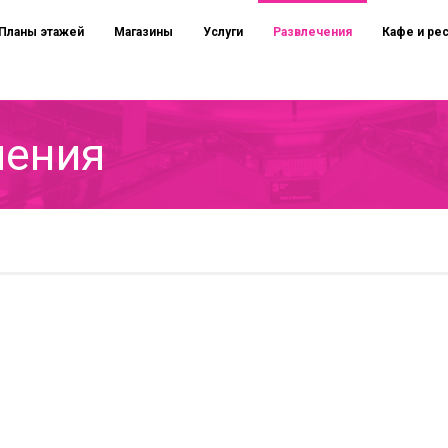
Планы этажей
Магазины
Услуги
Развлечения
Кафе и ре
чения