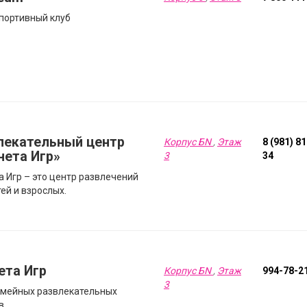
портивный клуб
лекательный центр
Корпус БN
,
Этаж
8 (981) 8
нета Игр»
3
34
а Игр – это центр развлечений
ей и взрослых.
ета Игр
Корпус БN
,
Этаж
994-78-2
3
емейных развлекательных
в