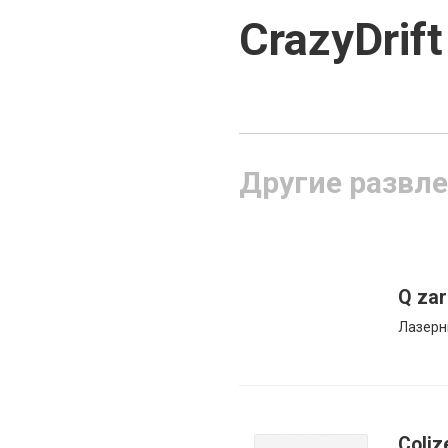
CrazyDrift
Другие развле
Q zar
Лазерн
Coli