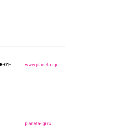
18-01-
www.planeta-igr.ru
1
planeta-igr.ru