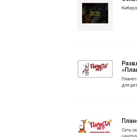
Киберс
Разв
«Пла
Планет
для дет
План
Сеть с
центро