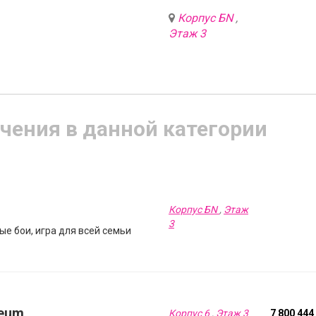
Корпус БN
,
Этаж 3
чения в данной категории
Корпус БN
,
Этаж
3
ые бои, игра для всей семьи
zeum
Корпус 6
,
Этаж 3
7 800 444