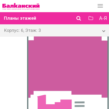
Перек
навиг
А-Я
Планы этажей
Корпус: 6, Этаж: 3