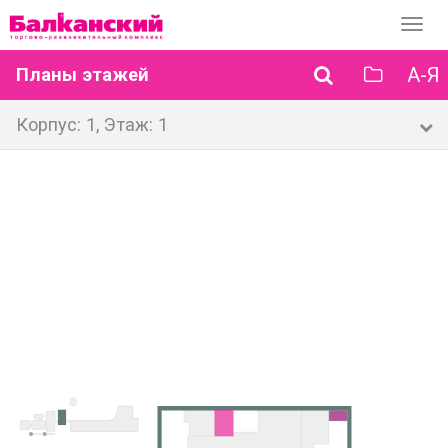
Перек
навиг
А-Я
Планы этажей
Корпус: 1, Этаж: 1