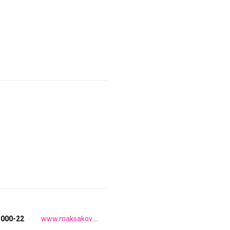
-000-22
www.maksakov.com