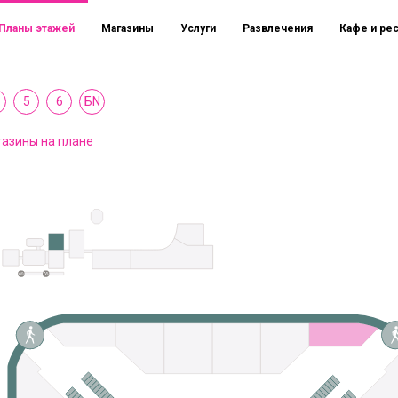
Планы этажей
Магазины
Услуги
Развлечения
Кафе и ре
5
6
БN
азины на плане