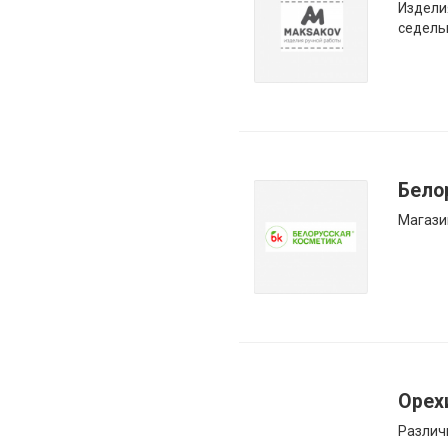
Издели
седель
Бело
Магази
Орех
Различ