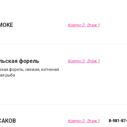
MOKE
Корпус 2
,
Этаж 1
льская форель
Корпус 2
,
Этаж 1
ская форель, свежая, копченая
ная рыба
САКОВ
Корпус 2
,
Этаж 1
8-981-87