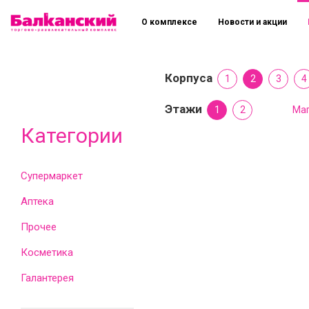
О комплексе
Новости и акции
Корпуса
1
2
3
4
Этажи
1
2
Маг
Категории
Супермаркет
Аптека
Прочее
Косметика
Галантерея