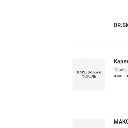
DR.S
Каре
Карель
и соле
МАК