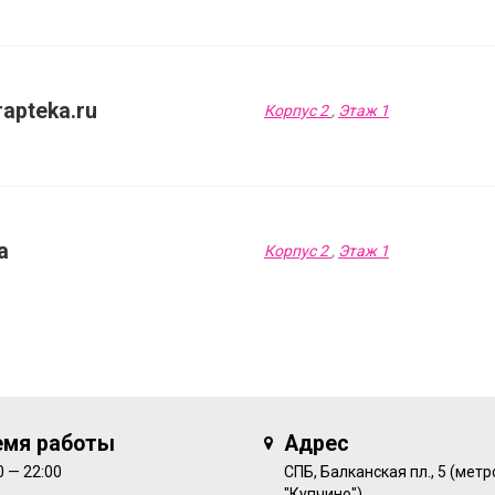
apteka.ru
Корпус 2
,
Этаж 1
а
Корпус 2
,
Этаж 1
емя работы
Адрес
0 — 22:00
СПБ, Балканская пл., 5 (метр
"Купчино")