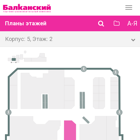
Перек
навиг
А-Я
Планы этажей
Корпус: 5, Этаж: 2