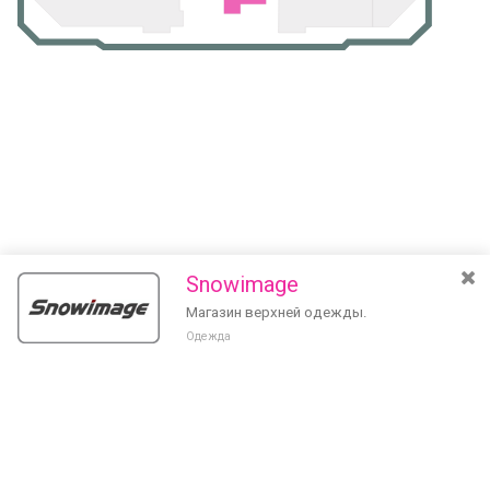
Snowimage
Магазин верхней одежды.
Одежда
Разведите или сдвиньте два пальца на экране, чтобы увеличить или
уменьшить масштаб. Перемещайте карту удерживая палец на
Очистить
экране и перемещая его.