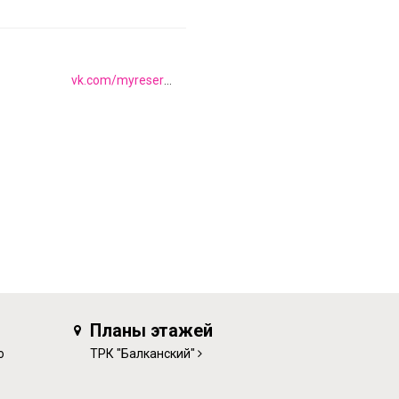
vk.com/myreserved
Планы этажей
о
ТРК "Балканский"