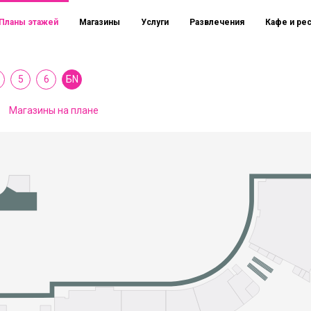
Планы этажей
Магазины
Услуги
Развлечения
Кафе и ре
5
6
БN
Магазины на плане