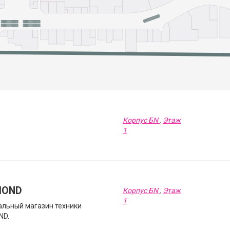
Корпус БN
,
Этаж
1
MOND
Корпус БN
,
Этаж
1
льный магазин техники
ND.