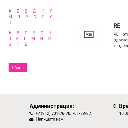
А
Б
В
Д
К
Л
М
П
Р
С
Т
Х
Ц
RE
A
B
C
E
G
H
RE – э
J
K
L
M
N
R
вдохно
S
T
Z
тенден
Сброс
Администрация:
Вр
+7 (812) 701-76-70, 701-78-82
10:0
Напишите нам