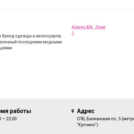
Корпус БN
,
Этаж
1
то бренд одежды и аксессуаров,
вленный последними модными
циями
емя работы
Адрес
0 — 22:00
СПБ, Балканская пл., 5 (метр
"Купчино")