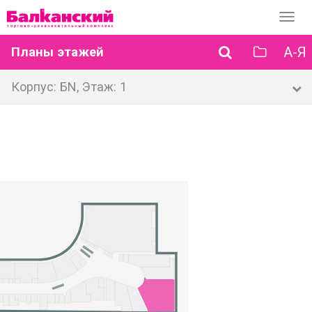
Перек
навиг
А-Я
Планы этажей
Корпус: БN, Этаж: 1