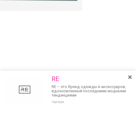
RE
RE – это бренд одежды и аксессуаров,
вдохновленный последними модными
тенденциями
Одежда
Разведите или сдвиньте два пальца на экране, чтобы увеличить или
уменьшить масштаб. Перемещайте карту удерживая палец на
Очистить
экране и перемещая его.