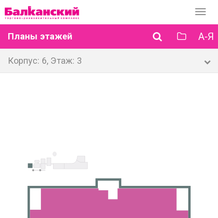
Перек
навиг
А-Я
Планы этажей
Корпус: 6, Этаж: 3