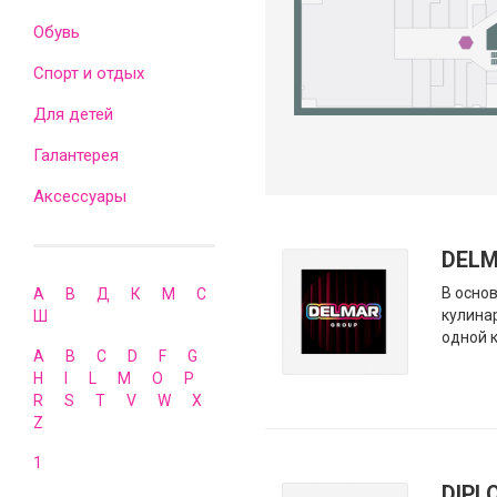
Обувь
Спорт и отдых
Для детей
Галантерея
Аксессуары
DEL
В осно
А
В
Д
К
М
С
кулина
Ш
одной 
A
B
C
D
F
G
H
I
L
M
O
P
R
S
T
V
W
X
Z
1
DIPL