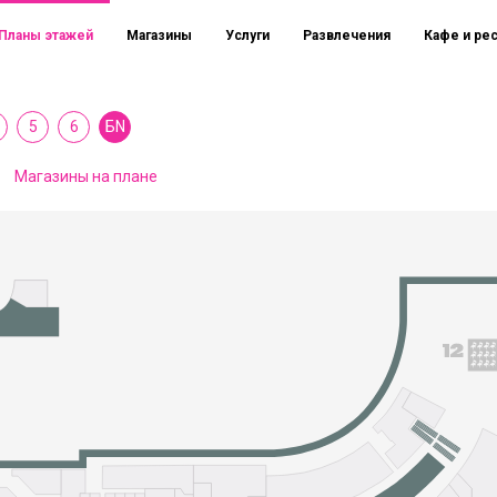
Планы этажей
Магазины
Услуги
Развлечения
Кафе и ре
5
6
БN
Магазины на плане