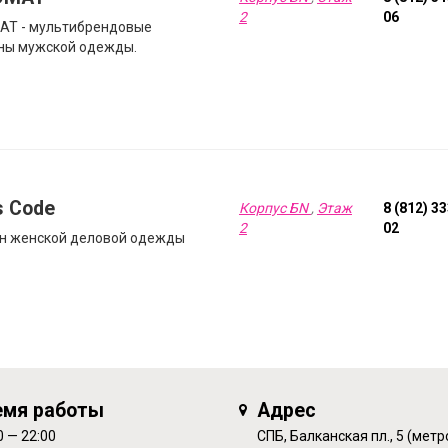
2
06
AT - мультибрендовые
ны мужской одежды.
s Code
Корпус БN
,
Этаж
8 (812) 3
2
02
н женской деловой одежды
емя работы
Адрес
0 — 22:00
СПБ, Балканская пл., 5 (метр