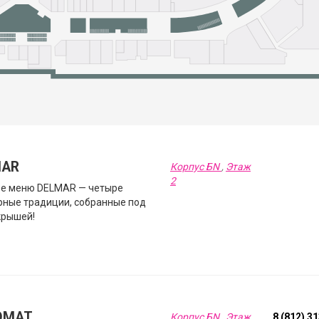
MAR
Корпус БN
,
Этаж
2
ве меню DELMAR — четыре
рные традиции, собранные под
крышей!
OMAT
Корпус БN
,
Этаж
8 (812) 3