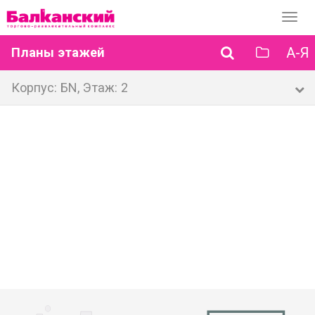
Перек
навиг
А-Я
Планы этажей
Корпус: БN, Этаж: 2