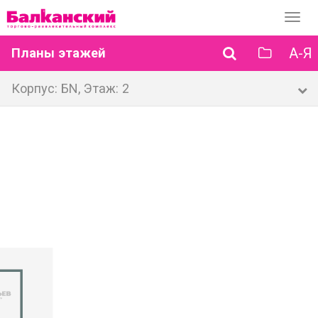
Перек
навиг
А-Я
Планы этажей
Корпус: БN, Этаж: 2