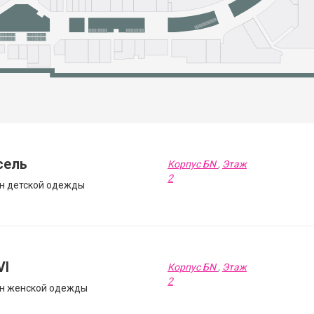
сель
Корпус БN
,
Этаж
2
н детской одежды
VI
Корпус БN
,
Этаж
2
н женской одежды