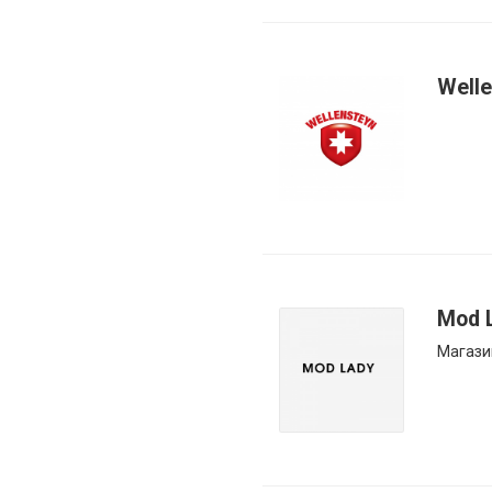
Well
Mod 
Магази