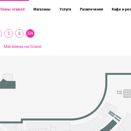
Планы этажей
Магазины
Услуги
Развлечения
Кафе и ре
5
6
БN
Магазины на плане