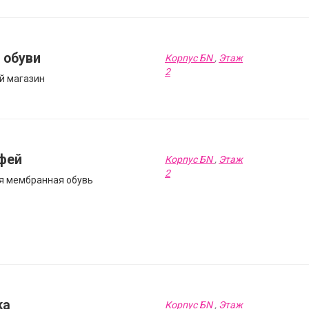
 обуви
Корпус БN
,
Этаж
2
й магазин
фей
Корпус БN
,
Этаж
2
я мембранная обувь
ka
Корпус БN
,
Этаж