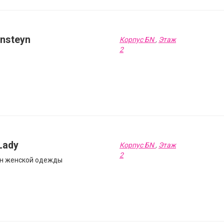
ensteyn
Корпус БN
,
Этаж
2
Lady
Корпус БN
,
Этаж
2
н женской одежды