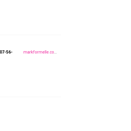
707-56-
markformelle.com/