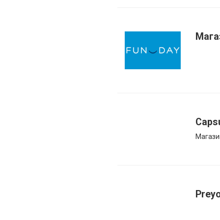
Мага
Caps
Магази
Prey