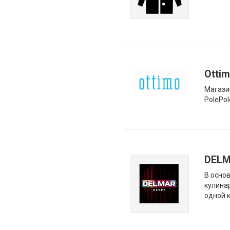
Otti
Магази
PolePol
DEL
В осно
кулина
одной 