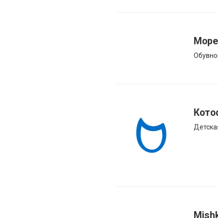
Море
Обувно
Кото
Детска
Mish