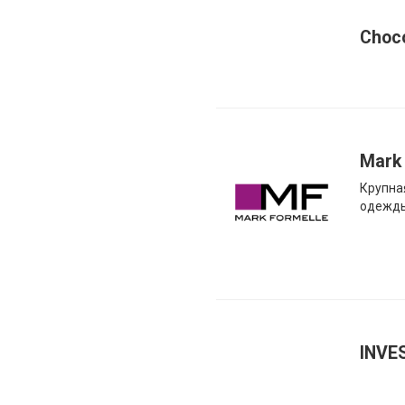
Choc
Mark
Крупна
одежд
INVE