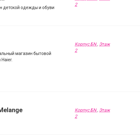
2
н детской одежды и обуви
Корпус БN
,
Этаж
2
льный магазин бытовой
 Haier.
Melange
Корпус БN
,
Этаж
2