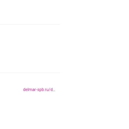
delmar-spb.ru/delmar-delmar-balkanskaya-ulica-17