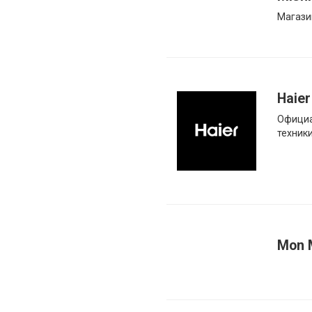
Магази
Haier
Официа
техники
Mon 