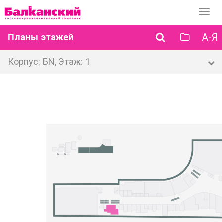
Перек
навиг
А-Я
Планы этажей
Корпус: БN, Этаж: 1