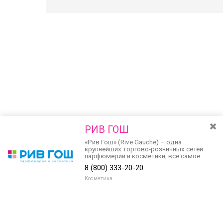
РИВ ГОШ
«Рив Гош» (Rive Gauche) – одна
крупнейших торгово-розничных сетей
парфюмерии и косметики, все самое
новое и самое модное в мире красоты!
8 (800) 333-20-20
Косметика
Разведите или сдвиньте два пальца на экране, чтобы увеличить или
уменьшить масштаб. Перемещайте карту удерживая палец на
Очистить
экране и перемещая его.