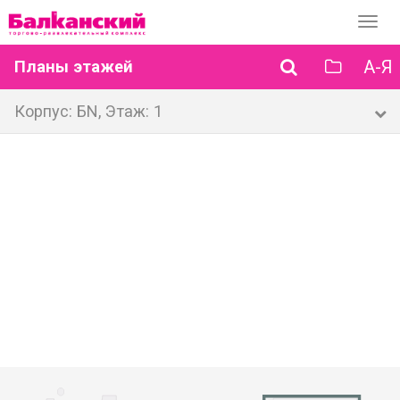
Перек
навиг
А-Я
Планы этажей
Корпус: БN, Этаж: 1